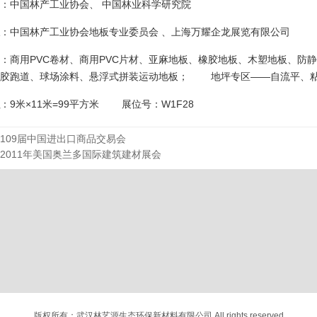
：中国林产工业协会、 中国林业科学研究院
：中国林产工业协会地板专业委员会 、上海万耀企龙展览有限公司
：商用PVC卷材、商用PVC片材、亚麻地板、橡胶地板、木塑地板、
塑胶跑道、球场涂料、悬浮式拼装运动地板； 地坪专区——自流平、
：9米×11米=99平方米 展位号：W1F28
109届中国进出口商品交易会
2011年美国奥兰多国际建筑建材展会
版权所有：武汉林艺源生态环保新材料有限公司 All rights reserved