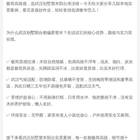
极简高级感，选武汉别墅塑木阳台准没错～今天给大家分享几组本地实
景案例，看完直接抄作业，轻松拿捏低调奢华范儿！
为什么
武汉别墅阳台
都偏爱塑木？先说说它的核心优势，颜值与实力双
在线。
✅ 极简质感拉满：木纹自然细腻，色调高级不浮夸，浅灰、烟白、炭灰
都是极简风首选，光脚踩温润不冰，比瓷砖显质感，比实木好打理。
✅ 武汉气候适配：防潮防霉、抗暴晒不变形，无惧梅雨季潮湿和夏季高
温，风吹日晒三五年也不易褪色开裂，适配武汉天气。
✅ 零维护超省心：不用刷漆打蜡，日常用水冲、拖把擦就干净，没有实
木的养护烦恼，懒人友好。
✅ 环保安全：无甲醛，家里有老人小孩也放心，户外使用安全又耐用。
接下来看武汉别墅塑木阳台实景案例，每一款都极简高级，细节感十