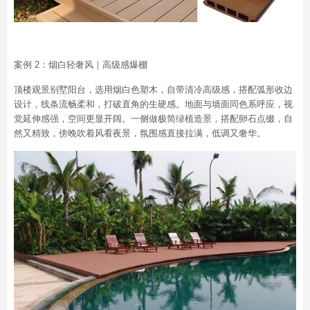
案例 2：烟白轻奢风｜高级感爆棚
顶楼观景别墅阳台，选用烟白色塑木，自带清冷高级感，搭配弧形收边
设计，线条流畅柔和，打破直角的生硬感。地面与墙面同色系呼应，视
觉延伸感强，空间更显开阔。一侧做极简绿植造景，搭配卵石点缀，自
然又精致，傍晚吹着风看夜景，氛围感直接拉满，低调又奢华。