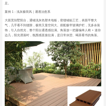
足。
案例 1：浅灰极简风｜通透治愈系
大面宽别墅阳台，通铺浅灰色塑木地板，密缝铺贴工艺，表面平整大
气，几乎看不到缝隙，极简又显空间大。搭配极窄玻璃护栏，无多余装
饰，引入自然光，整个阳台通透感拉满。角落放一把藤编单人椅 + 迷你
边几，阳光洒落时，氛围感直接拉满，是日常休憩、喝茶看书的角落。