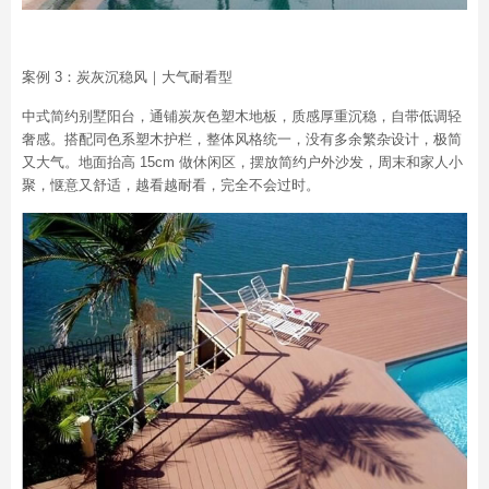
案例 3：炭灰沉稳风｜大气耐看型
中式简约别墅阳台，通铺炭灰色塑木地板，质感厚重沉稳，自带低调轻
奢感。搭配同色系塑木护栏，整体风格统一，没有多余繁杂设计，极简
又大气。地面抬高 15cm 做休闲区，摆放简约户外沙发，周末和家人小
聚，惬意又舒适，越看越耐看，完全不会过时。