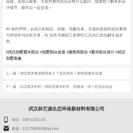
高级，实用又耐看。大家对塑木阳台还有什么疑问，或者想了解更多设
计细节，都可以一起交流～
AI 创作声明：从自己的知识、经验、见解出发，完成内容创作的主要智
力劳动并与社区分享，AI 仅作为辅助工具帮忙汇总自己的见解生成文
章。
#武汉别墅塑木阳台 #别墅阳台改造 #极简风阳台 #塑木阳台设计 #武汉
别墅装修
上一篇：
湖北塑木栈道能用多久？真实寿命 + 影响因素全说透
下一篇：
武汉塑木栏杆｜同样是塑木栏杆，价格差一倍？区别全在这
武汉林艺源生态环保新材料有限公司
电话：18971253118
邮箱：1317590083@qq.com